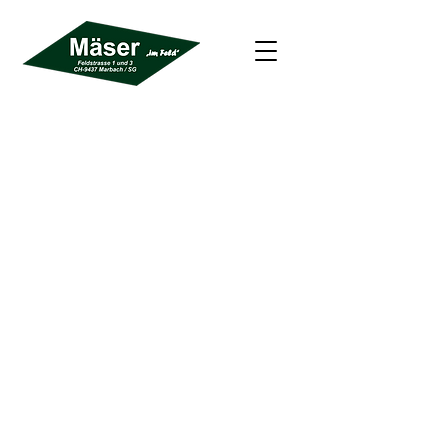
Adresse
Mäser "Im Feld"
Feldstrasse 1
& 3
9437 Marbach SG